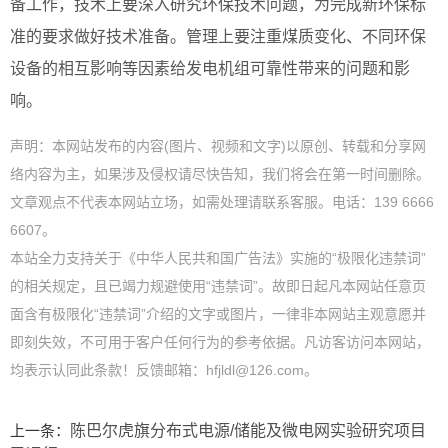
备工作，技术上要深入研究环保技术问题，为完成新环保标
准的要求做好技术准备。管理上要注重煤质变化、不同环保
设备的相互影响等因素给发电机组可靠性带来的问题和影
响。
声明：本网站发布的内容(图片、视频和文字)以原创、转载和分享网
络内容为主，如果涉及侵权请尽快告知，我们将会在第一时间删除。
文章观点不代表本网站立场，如需处理请联系客服。电话：139 6666
6607。
本站全力支持关于《中华人民共和国广告法》实施的“极限化违禁词”
的相关规定，且已竭力规避使用“违禁词”。故即日起凡本网站任意页
面含有极限化“违禁词”介绍的文字或图片，一律非本网站主观意愿并
即刻失效，不可用于客户任何行为的参考依据。凡访客访问本网站，
均表示认同此条款！反馈邮箱：hfjldl@126.com。
上一条：
陈巴尔虎旗分布式电源/储能及微电网实验研究项目