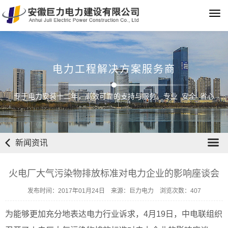
Tog
navi
电力工程解决方案服务商
专于电力安装十二年，高效可靠的支持与服务。专业 安全 省心
新闻资讯
火电厂大气污染物排放标准对电力企业的影响座谈会
发布时间：2017年01月24日 来源：巨力电力 浏览次数：407
为能够更加充分地表达电力行业诉求，4月19日，中电联组织