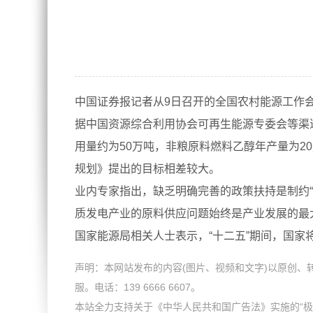
中国证券报记者从9日召开的全国农村能源工作会
据中国资源综合利用协会可再生能源专委会等渠道
用量约为50万吨，非粮原料燃料乙醇年产量为2
规划》提出的目标相差较大。
业内专家指出，缺乏明确完善的政策扶持是制约
质发电产业的原料供应问题始终是产业发展的最
国家能源局相关人士表示，“十二五”期间，国
声明：本网站发布的内容(图片、视频和文字)以原创
服。电话：139 6666 6607。
本站全力支持关于《中华人民共和国广告法》实施的“极