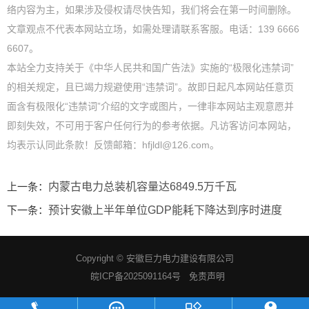
络内容为主，如果涉及侵权请尽快告知，我们将会在第一时间删除。
文章观点不代表本网站立场，如需处理请联系客服。电话：139 6666
6607。
本站全力支持关于《中华人民共和国广告法》实施的“极限化违禁词”
的相关规定，且已竭力规避使用“违禁词”。故即日起凡本网站任意页
面含有极限化“违禁词”介绍的文字或图片，一律非本网站主观意愿并
即刻失效，不可用于客户任何行为的参考依据。凡访客访问本网站，
均表示认同此条款！反馈邮箱：hfjldl@126.com。
上一条：
内蒙古电力总装机容量达6849.5万千瓦
下一条：
预计安徽上半年单位GDP能耗下降达到序时进度
Copyright ©
安徽巨力电力建设有限公司
皖ICP备2025091164号
免责声明